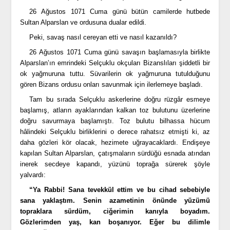
26 Ağustos 1071 Cuma günü bütün camilerde hutbede
Sultan Alparslan ve ordusuna dualar edildi.
Peki, savaş nasıl cereyan etti ve nasıl kazanıldı?
26 Ağustos 1071 Cuma günü savaşın başlamasıyla birlikte
Alparslan’ın emrindeki Selçuklu okçuları Bizanslıları şiddetli bir
ok yağmuruna tuttu. Süvarilerin ok yağmuruna tutulduğunu
gören Bizans ordusu onları savunmak için ilerlemeye başladı.
Tam bu sırada Selçuklu askerlerine doğru rüzgâr esmeye
başlamış, atların ayaklarından kalkan toz bulutunu üzerlerine
doğru savurmaya başlamıştı. Toz bulutu bilhassa hücum
hâlindeki Selçuklu birliklerini o derece rahatsız etmişti ki, az
daha gözleri kör olacak, hezimete uğrayacaklardı. Endişeye
kapılan Sultan Alparslan, çatışmaların sürdüğü esnada atından
inerek secdeye kapandı, yüzünü toprağa sürerek şöyle
yalvardı:
“Ya Rabbi! Sana tevekkül ettim ve bu cihad sebebiyle
sana yaklaştım. Senin azametinin önünde yüzümü
topraklara sürdüm, ciğerimin kanıyla boyadım.
Gözlerimden yaş, kan boşanıyor. Eğer bu dilimle