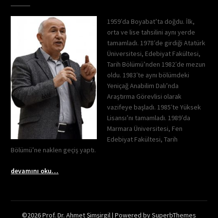
1959′da Boyabat’ta doğdu. İlk,
orta ve lise tahsilini aynı yerde
tamamladı. 1978′de girdiği Atatürk
Üniversitesi, Edebiyat Fakültesi,
Tarih Bölümü’nden 1982′de mezun
oldu. 1983′te aynı bölümdeki
Yeniçağ Anabilim Dalı’nda
Araştırma Görevlisi olarak
vazifeye başladı. 1985′te Yüksek
Lisansı’nı tamamladı. 1989′da
Marmara Üniversitesi, Fen
Edebiyat Fakültesi, Tarih
Bölümü’ne naklen geçiş yaptı.
devamını oku…
©2026 Prof. Dr. Ahmet Şimşirgil
| Powered by
SuperbThemes