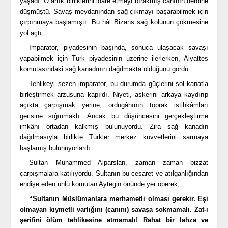
yaşadı. O artık birliklerini idare etmeyi bırakmış canının derdine
düşmüştü. Savaş meydanından sağ çıkmayı başarabilmek için
çırpınmaya başlamıştı. Bu hâl Bizans sağ kolunun çökmesine
yol açtı.
İmparator, piyadesinin başında, sonuca ulaşacak savaşı
yapabilmek için Türk piyadesinin üzerine ilerlerken, Alyattes
komutasındaki sağ kanadının dağılmakta olduğunu gördü.
Tehlikeyi sezen imparator, bu durumda güçlerini sol kanatla
birleştirmek arzusuna kapıldı. Niyeti, askerini arkaya kaydırıp
açıkta çarpışmak yerine, ordugâhının toprak istihkâmları
gerisine sığınmaktı. Ancak bu düşüncesini gerçekleştirme
imkânı ortadan kalkmış bulunuyordu. Zira sağ kanadın
dağılmasıyla birlikte Türkler merkez kuvvetlerini sarmaya
başlamış bulunuyorlardı.
Sultan Muhammed Alparslan, zaman zaman bizzat
çarpışmalara katılıyordu. Sultanın bu cesaret ve atılganlığından
endişe eden ünlü komutan Aytegin önünde yer öperek;
“Sultanın Müslümanlara merhametli olması gerekir. Eşi
olmayan kıymetli varlığını (canını) savaşa sokmamalı. Zat-ı
şerifini ölüm tehlikesine atmamalı! Rahat bir lahza ve