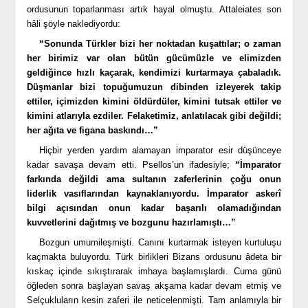
ordusunun toparlanması artık hayal olmuştu. Attaleiates son
hâli şöyle naklediyordu:
“Sonunda Türkler bizi her noktadan kuşattılar; o zaman
her birimiz var olan bütün gücümüzle ve elimizden
geldiğince hızlı kaçarak, kendimizi kurtarmaya çabaladık.
Düşmanlar bizi topuğumuzun dibinden izleyerek takip
ettiler, içimizden kimini öldürdüler, kimini tutsak ettiler ve
kimini atlarıyla ezdiler. Felaketimiz, anlatılacak gibi değildi;
her ağıta ve figana baskındı…”
Hiçbir yerden yardım alamayan imparator esir düşünceye
kadar savaşa devam etti. Psellos’un ifadesiyle;
“İmparator
farkında değildi ama sultanın zaferlerinin çoğu onun
liderlik vasıflarından kaynaklanıyordu. İmparator askerî
bilgi açısından onun kadar başarılı olamadığından
kuvvetlerini dağıtmış ve bozgunu hazırlamıştı…”
Bozgun umumileşmişti. Canını kurtarmak isteyen kurtuluşu
kaçmakta buluyordu. Türk birlikleri Bizans ordusunu âdeta bir
kıskaç içinde sıkıştırarak imhaya başlamışlardı. Cuma günü
öğleden sonra başlayan savaş akşama kadar devam etmiş ve
Selçukluların kesin zaferi ile neticelenmişti. Tam anlamıyla bir