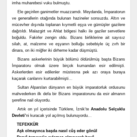
imha muharebesi vuku bulmuştu.
Ele geçirilen ganimetler muazzamdı. Meydanda, İmparatorun
ve generallerin otağında bulunan hazineler sonsuzdu. Altın ve
mücevher dışında toplanan kıymetli eşya ve gümüşler gazilere
dağıtıldı. Malazgirt ve Ahlat bölgesi halkı ile gaziler servetlere
boğuldu. Fakirler zengin oldu. Bizans birliklerine ait sayısız
silah, at, malzeme ve eşyanın bolluğu sebebiyle üç zırh bir
dinara, on iki miğfer iki dirheme kadar düşmüştü.
Bizans askerlerinin büyük bölümü öldürülmüş başta Bizans
İmparatoru olmak üzere birçok kumandan esir edilmişti.
Askerlerden esir edilenler müstesna pek azı oraya buraya
kaçarak canlarını kurtarabilmişti…
Sultan Alparslan dünyanın en büyük imparatorluk ordusunu
mahvederken ilk defa bir Bizans imparatorunu da esir almanın
şerefine nail oluyordu.
Artık on yıl içerisinde Türklere, İznik’te
Anadolu Selçuklu
Devleti’
ni kuracak yol açılmış bulunuyordu…
TEFEKKÜR
Aşk olmayınca başda nasıl cûş eder gönül