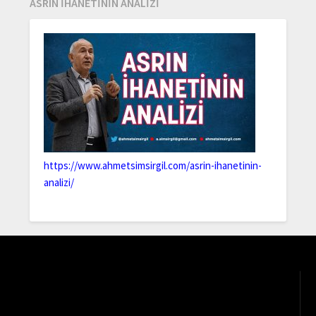
ASRIN İHANETİNİN ANALİZİ
https://www.ahmetsimsirgil.com/asrin-ihanetinin-
analizi/
Video
oynatıcı