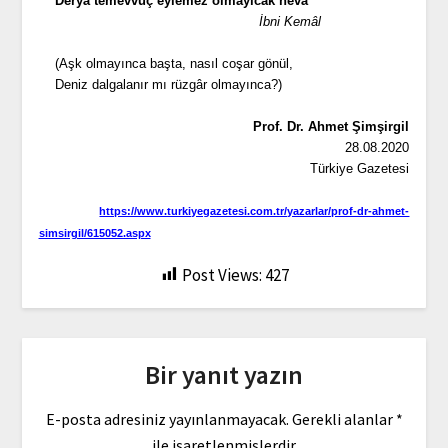
Deryâ temevvüç eylemez olmayıcak hevâ
İbni Kemâl
(Aşk olmayınca başta, nasıl coşar gönül,
Deniz dalgalanır mı rüzgâr olmayınca?)
Prof. Dr. Ahmet Şimşirgil
28.08.2020
Türkiye Gazetesi
https://www.turkiyegazetesi.com.tr/yazarlar/prof-dr-ahmet-
simsirgil/615052.aspx
Post Views:
427
Bir yanıt yazın
E-posta adresiniz yayınlanmayacak.
Gerekli alanlar
*
ile işaretlenmişlerdir