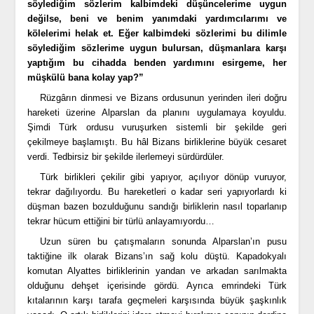
söylediğim sözlerim kalbimdeki düşüncelerime uygun
değilse, beni ve benim yanımdaki yardımcılarımı ve
kölelerimi helak et. Eğer kalbimdeki sözlerimi bu dilimle
söylediğim sözlerime uygun bulursan, düşmanlara karşı
yaptığım bu cihadda benden yardımını esirgeme, her
müşkülü bana kolay yap?”
Rüzgârın dinmesi ve Bizans ordusunun yerinden ileri doğru
hareketi üzerine Alparslan da planını uygulamaya koyuldu.
Şimdi Türk ordusu vuruşurken sistemli bir şekilde geri
çekilmeye başlamıştı. Bu hâl Bizans birliklerine büyük cesaret
verdi. Tedbirsiz bir şekilde ilerlemeyi sürdürdüler.
Türk birlikleri çekilir gibi yapıyor, açılıyor dönüp vuruyor,
tekrar dağılıyordu. Bu hareketleri o kadar seri yapıyorlardı ki
düşman bazen bozulduğunu sandığı birliklerin nasıl toparlanıp
tekrar hücum ettiğini bir türlü anlayamıyordu…
Uzun süren bu çatışmaların sonunda Alparslan’ın pusu
taktiğine ilk olarak Bizans’ın sağ kolu düştü. Kapadokyalı
komutan Alyattes birliklerinin yandan ve arkadan sarılmakta
olduğunu dehşet içerisinde gördü. Ayrıca emrindeki Türk
kıtalarının karşı tarafa geçmeleri karşısında büyük şaşkınlık