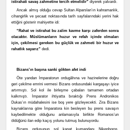
istirahati savaş zahmetine tercih etmelidir”
diyerek yalvardı.
Ancak almış olduğu cevap Sultan Alparslan’ın kahramanlık,
cihangirlik ve şecaat noktasında tarih sayfalarındaki yerini hak
ettiğini gösterir mahiyette idi:
“Rahat ve istirahat bu zalim kavme karşı zaferden sonra
olacaktır. Müslümanların huzur ve refah içinde olmaları
için, çekilmesi gereken bu güçlük ve zahmeti bir huzur ve
rahatlık sayarız”
dedi.
Bizans’ın başına sanki gökten afet indi
Öte yandan İmparatorun ordugâhına ve hazinelerine doğru
geri çekilme emrini vermesi Bizans ordusundaki kargaşayı iyice
artırmıştı. Sol kol ile birleşme çabaları tamamen ortadan
kalkmıştı. İmparator ihtiyatta bıraktığı Prens Andronikos
Dukas’ın müdahalesini ise boş yere gözleyecekti. Zira Bizans
kaynaklarına göre İmparatora kin besleyen bu prens savaşın
kaybedilmekte olduğunu anlamasıyla birlikte Romanos’un
öldüğünü ilan edip kaçış yolunu tutmuş bulunuyordu.
Bizans ordusunun sol kanat kumandanı Nikephoros,