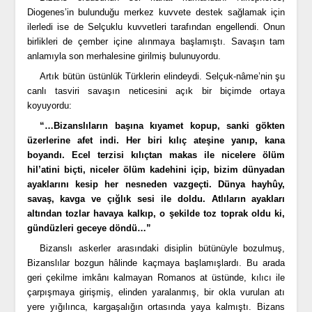
Diogenes’in bulunduğu merkez kuvvete destek sağlamak için
ilerledi ise de Selçuklu kuvvetleri tarafından engellendi. Onun
birlikleri de çember içine alınmaya başlamıştı. Savaşın tam
anlamıyla son merhalesine girilmiş bulunuyordu.
Artık bütün üstünlük Türklerin elindeydi. Selçuk-nâme’nin şu
canlı tasviri savaşın neticesini açık bir biçimde ortaya
koyuyordu:
“…Bizanslıların başına kıyamet kopup, sanki gökten
üzerlerine afet indi. Her biri kılıç ateşine yanıp, kana
boyandı. Ecel terzisi kılıçtan makas ile nicelere ölüm
hil’atini biçti, niceler ölüm kadehini içip, bizim dünyadan
ayaklarını kesip her nesneden vazgeçti. Dünya hayhûy,
savaş, kavga ve çığlık sesi ile doldu. Atlıların ayakları
altından tozlar havaya kalkıp, o şekilde toz toprak oldu ki,
gündüzleri geceye döndü…”
Bizanslı askerler arasındaki disiplin bütünüyle bozulmuş,
Bizanslılar bozgun hâlinde kaçmaya başlamışlardı. Bu arada
geri çekilme imkânı kalmayan Romanos at üstünde, kılıcı ile
çarpışmaya girişmiş, elinden yaralanmış, bir okla vurulan atı
yere yığılınca, kargaşalığın ortasında yaya kalmıştı. Bizans