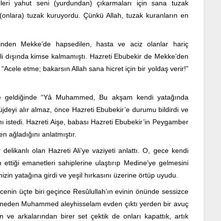
leri yahut seni (yurdundan) çıkarmaları için sana tuzak
onlara) tuzak kuruyordu. Çünkü Allah, tuzak kuranların en
inden Mekke’de hapsedilen, hasta ve aciz olanlar hariç
li dışında kimse kalmamıştı. Hazreti Ebubekir de Mekke’den
cele etme; bakarsın Allah sana hicret için bir yoldaş verir!”
yle geldiğinde “Yâ Muhammed, Bu akşam kendi yatağında
deyi alır almaz, önce Hazreti Ebubekir’e durumu bildirdi ve
nı istedi. Hazreti Aişe, babası Hazreti Ebubekir’in Peygamber
n ağladığını anlatmıştır.
elikanlı olan Hazreti Ali’ye vaziyeti anlattı. O, gece kendi
 ettiği emanetleri sahiplerine ulaştırıp Medine’ye gelmesini
in yatağına girdi ve yeşil hırkasını üzerine örtüp uyudu.
ecenin üçte biri geçince Resûlullah’ın evinin önünde sessizce
itmeden Muhammed aleyhisselam evden çıktı yerden bir avuç
 ve arkalarından birer set çektik de onları kapattık, artık