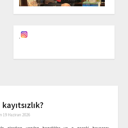
 kayıtsızlık?
on
19 Haziran 2026