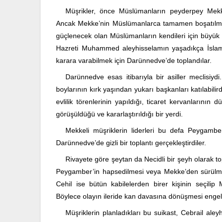
Müşrikler, önce Müslümanların peyderpey Mekke’
Ancak Mekke’nin Müslümanlarca tamamen boşatılmas
güçlenecek olan Müslümanların kendileri için büyük 
Hazreti Muhammed aleyhisselamın yaşadıkça İslamiye
karara varabilmek için Darünnedve’de toplandılar.
Darünnedve esas itibarıyla bir asiller meclisiy
boylarının kırk yaşından yukarı başkanları katılabilird
evlilik törenlerinin yapıldığı, ticaret kervanlarını
görüşüldüğü ve kararlaştırıldığı bir yerdi.
Mekkeli müşriklerin liderleri bu defa Peygamber 
Darünnedve’de gizli bir toplantı gerçekleştirdiler.
Rivayete göre şeytan da Necidli bir şeyh olarak to
Peygamber’in hapsedilmesi veya Mekke’den sürülmesi g
Cehil ise bütün kabilelerden birer kişinin seçil
Böylece olayın ileride kan davasına dönüşmesi engel
Müşriklerin planladıkları bu suikast, Cebrail aley