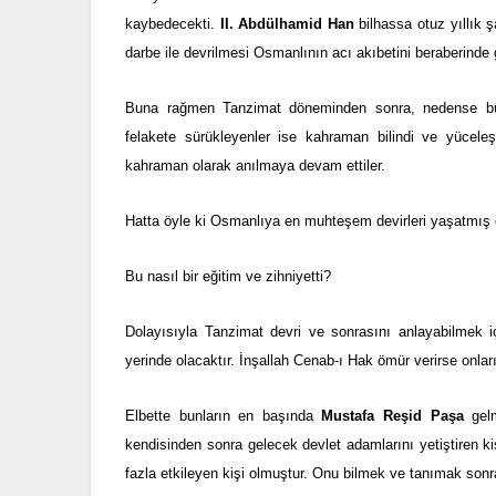
kaybedecekti.
II. Abdülhamid Han
bilhassa otuz yıllık 
darbe ile devrilmesi Osmanlının acı akıbetini beraberinde 
Buna rağmen Tanzimat döneminden sonra, nedense bütün
felakete sürükleyenler ise kahraman bilindi ve yüceleş
kahraman olarak anılmaya devam ettiler.
Hatta öyle ki Osmanlıya en muhteşem devirleri yaşatmış o
Bu nasıl bir eğitim ve zihniyetti?
Dolayısıyla Tanzimat devri ve sonrasını anlayabilmek 
yerinde olacaktır. İnşallah Cenab-ı Hak ömür verirse on
Elbette bunların en başında
Mustafa Reşid Paşa
gelm
kendisinden sonra gelecek devlet adamlarını yetiştiren ki
fazla etkileyen kişi olmuştur. Onu bilmek ve tanımak sonra