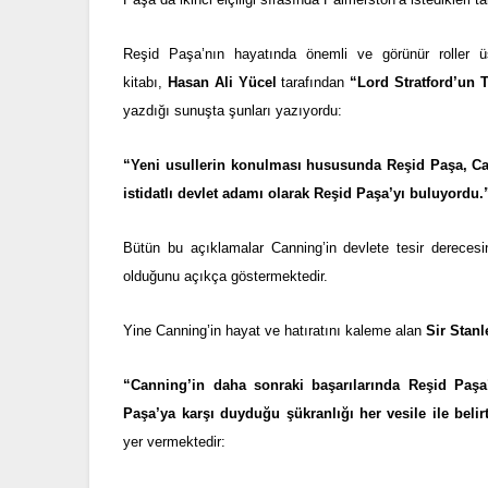
Reşid Paşa’nın hayatında önemli ve görünür roller üst
kitabı,
Hasan Ali Yücel
tarafından
“Lord Stratford’un T
yazdığı sunuşta şunları yazıyordu:
“Yeni usullerin konulması hususunda Reşid Paşa, Ca
istidatlı devlet adamı olarak Reşid Paşa’yı buluyordu.
Bütün bu açıklamalar Canning’in devlete tesir derece
olduğunu açıkça göstermektedir.
Yine Canning’in hayat ve hatıratını kaleme alan
Sir Stan
“Canning’in daha sonraki başarılarında Reşid Paş
Paşa’ya karşı duyduğu şükranlığı her vesile ile beli
yer vermektedir: