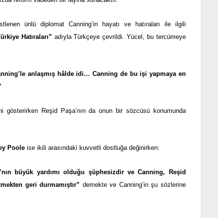
lenen ünlü diplomat Canning’in hayatı ve hatıraları ile ilgili
ürkiye Hatıraları”
adıyla Türkçeye çevrildi. Yücel, bu tercümeye
nning’le anlaşmış hâlde idi… Canning de bu işi yapmaya en
”
sini gösterirken Reşid Paşa’nın da onun bir sözcüsü konumunda
ley Poole
ise ikili arasındaki kuvvetli dostluğa değinirken:
a’nın büyük yardımı olduğu şüphesizdir ve Canning, Reşid
rtmekten geri durmamıştır”
demekte ve Canning’in şu sözlerine