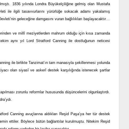
ılmıştı. 1836 yılında Londra Büyükelçiliğine gelmiş olan Mustafa
ti ile ilgili tasavvurlarını yürürlüğe sokacak adamı yakalamış
Devleti’nin geleceğine damgasını vuran bağlılıkları başlayacaktır…
ilerinden ve millî meziyetlerden mahrum olduğu için kısa zamanda
Nitekim aynı yıl Lord Stratford Canning ile dostluğunun neticesi
nning ile birlikte Tanzimat’ın tam manasıyla şekillenmesi yolunda
tiyacı olan siyasî ve askerî destek karşılığında istenecek şartlar
pılması zorunlu reformlar hususunda düşüncelerini olgunlaştırdı.
dra’ydı.
atford Canning avuçlarına aldıkları Reşid Paşa’ya her tür destek
emin ettiler. Böylece bütün bağlantılar kurulmuştu. Nitekim Reşid
tarzda reform vadeden bir layiha sunacaktır.