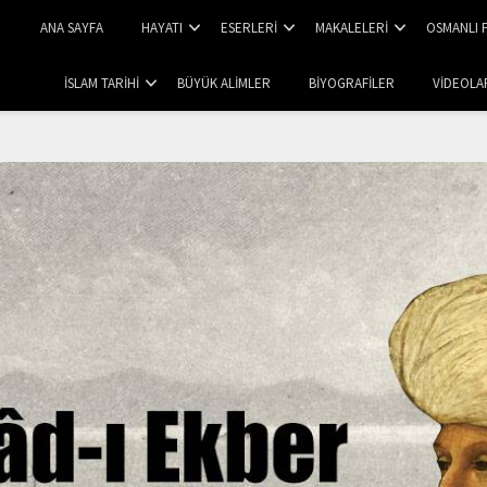
ANA SAYFA
HAYATI
ESERLERI
MAKALELERI
OSMANLI 
İSLAM TARIHI
BÜYÜK ALIMLER
BIYOGRAFILER
VIDEOLA