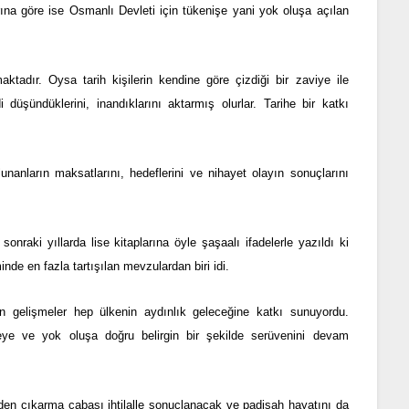
ına göre ise Osmanlı Devleti için tükenişe yani yok oluşa açılan
adır. Oysa tarih kişilerin kendine göre çizdiği bir zaviye ile
üşündüklerini, inandıklarını aktarmış olurlar. Tarihe bir katkı
nanların maksatlarını, hedeflerini ve nihayet olayın sonuçlarını
raki yıllarda lise kitaplarına öyle şaşaalı ifadelerle yazıldı ki
nde en fazla tartışılan mevzulardan biri idi.
gelişmeler hep ülkenin aydınlık geleceğine katkı sunuyordu.
ye ve yok oluşa doğru belirgin bir şekilde serüvenini devam
reden çıkarma çabası ihtilalle sonuçlanacak ve padişah hayatını da