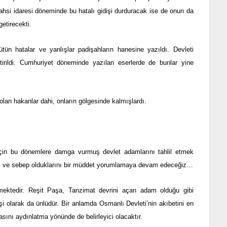
şahsi idaresi döneminde bu hatalı gidişi durduracak ise de onun da
getirecekti.
 hatalar ve yanlışlar padişahların hanesine yazıldı. Devleti
tirildi. Cumhuriyet döneminde yazılan eserlerde de bunlar yine
lan hakanlar dahi, onların gölgesinde kalmışlardı.
için bu dönemlere damga vurmuş devlet adamlarını tahlil etmek
ları ve sebep olduklarını bir müddet yorumlamaya devam edeceğiz…
ektedir. Reşit Paşa, Tanzimat devrini açan adam olduğu gibi
şi olarak da ünlüdür. Bir anlamda Osmanlı Devleti’nin akıbetini en
sını aydınlatma yönünde de belirleyici olacaktır.