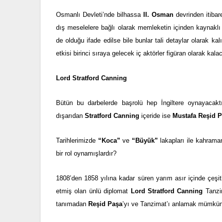
Osmanlı Devleti’nde bilhassa
II. Osman
devrinden itibar
dış meselelere bağlı olarak memleketin içinden kaynaklı 
de olduğu ifade edilse bile bunlar tali detaylar olarak k
etkisi birinci sıraya gelecek iç aktörler figüran olarak kalac
Lord Stratford Canning
Bütün bu darbelerde başrolü hep İngiltere oynayacaktır.
dışarıdan
Stratford Canning
içeride ise
Mustafa Reşid 
Tarihlerimizde
“Koca”
ve
“Büyük”
lakapları ile kahraman
bir rol oynamışlardır?
1808’den 1858 yılına kadar süren yarım asır içinde çeşitl
etmiş olan ünlü diplomat
Lord Stratford Canning
Tanzim
tanımadan
Reşid Paşa
’yı ve Tanzimat’ı anlamak mümkün