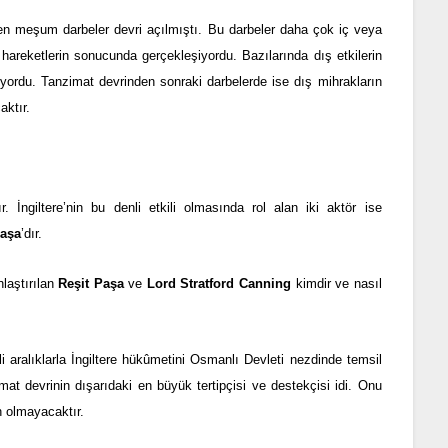
en meşum darbeler devri açılmıştı. Bu darbeler daha çok iç veya
hareketlerin sonucunda gerçekleşiyordu. Bazılarında dış etkilerin
alıyordu. Tanzimat devrinden sonraki darbelerde ise dış mihrakların
aktır.
 İngiltere’nin bu denli etkili olmasında rol alan iki aktör ise
Paşa
’dır.
laştırılan
Reşit Paşa
ve
Lord Stratford Canning
kimdir ve nasıl
i aralıklarla İngiltere hükûmetini Osmanlı Devleti nezdinde temsil
at devrinin dışarıdaki en büyük tertipçisi ve destekçisi idi. Onu
 olmayacaktır.