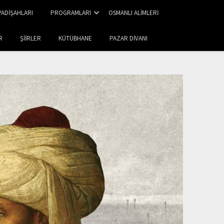
PADIŞAHLARI
PROGRAMLARI
OSMANLI ALIMLERI
R
ŞIIRLER
KÜTÜBHANE
PAZAR DIVANI