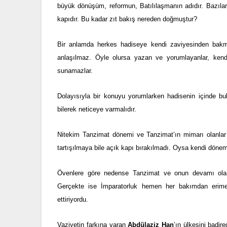
büyük dönüşüm, reformun, Batılılaşmanın adıdır. Bazılar
kapıdır. Bu kadar zıt bakış nereden doğmuştur?
Bir anlamda herkes hadiseye kendi zaviyesinden bakmakt
anlaşılmaz. Öyle olursa yazan ve yorumlayanlar, kendi d
sunamazlar.
Dolayısıyla bir konuyu yorumlarken hadisenin içinde bulu
bilerek neticeye varmalıdır.
Nitekim Tanzimat dönemi ve Tanzimat’ın mimarı olanlar son
tartışılmaya bile açık kapı bırakılmadı. Oysa kendi dönemi
Övenlere göre nedense Tanzimat ve onun devamı olan 
Gerçekte ise İmparatorluk hemen her bakımdan erime
ettiriyordu.
Vaziyetin farkına varan
Abdülaziz Han
’ın ülkesini badi