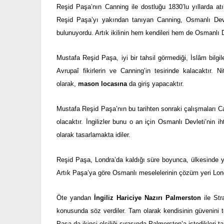
Reşid Paşa’nın Canning ile dostluğu 1830’lu yıllarda at
Reşid Paşa’yı yakından tanıyan Canning, Osmanlı Devle
bulunuyordu. Artık ikilinin hem kendileri hem de Osmanlı 
Mustafa Reşid Paşa, iyi bir tahsil görmediği, İslâm bilg
Avrupaî fikirlerin ve Canning’in tesirinde kalacaktır. 
olarak,
mason locasına
da giriş yapacaktır.
Mustafa Reşid Paşa’nın bu tarihten sonraki çalışmaları Ca
olacaktır. İngilizler bunu o an için Osmanlı Devleti’nin ih
olarak tasarlamakta idiler.
Reşid Paşa, Londra’da kaldığı süre boyunca, ülkesinde ya
Artık Paşa’ya göre Osmanlı meselelerinin çözüm yeri Lon
Öte yandan
İngiliz Hariciye Nazırı Palmerston
ile Str
konusunda söz verdiler. Tam olarak kendisinin güvenini t
Paşa da ikinci elçiliği sırasında Palmerston’a istedikleri 